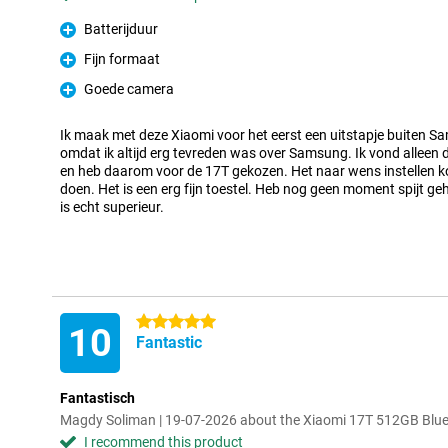
Batterijduur
Pro
Fijn formaat
Pro
Goede camera
Pro
Ik maak met deze Xiaomi voor het eerst een uitstapje buiten S
omdat ik altijd erg tevreden was over Samsung. Ik vond alleen 
en heb daarom voor de 17T gekozen. Het naar wens instellen ko
doen. Het is een erg fijn toestel. Heb nog geen moment spijt ge
is echt superieur.
5 stars
10
Fantastic
Fantastisch
Magdy Soliman | 19-07-2026 about the Xiaomi 17T 512GB Blu
I recommend this product