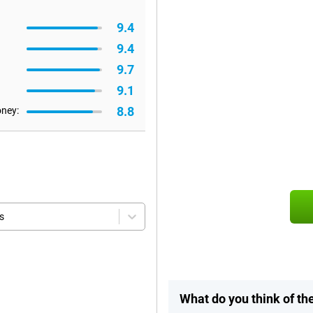
9.4
9.4
9.7
9.1
8.8
oney:
s
What do you think of t