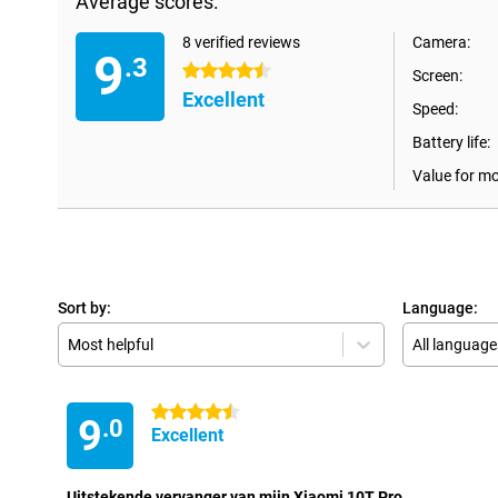
Average scores:
8 verified reviews
Camera:
9
.3
4.5 stars
Screen:
Excellent
Speed:
Battery life:
Value for m
Sort by:
Language:
Most helpful
All language
4.5 stars
9
.0
Excellent
Uitstekende vervanger van mijn Xiaomi 10T Pro