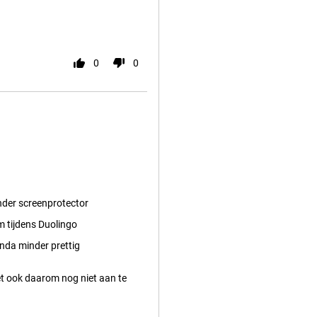
0
0
nder screenprotector
 tijdens Duolingo
nda minder prettig
et ook daarom nog niet aan te