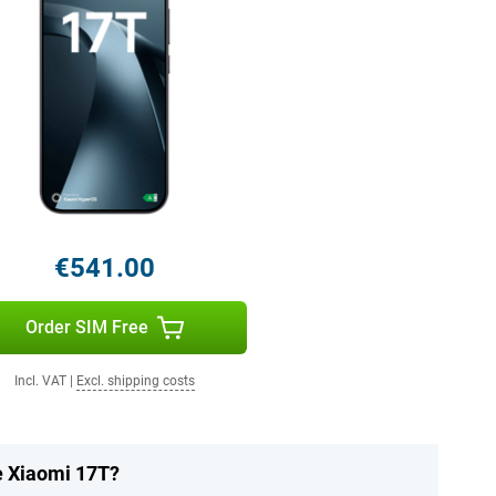
€541.00
Order SIM Free
Incl. VAT
|
Excl. shipping costs
he Xiaomi 17T?