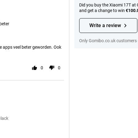
Did you buy the Xiaomi 17T at
and get a change to win
€100.
beter
Write a review
Only Gomibo.co.uk customers c
 de apps veel beter geworden. Ook
0
0
Black