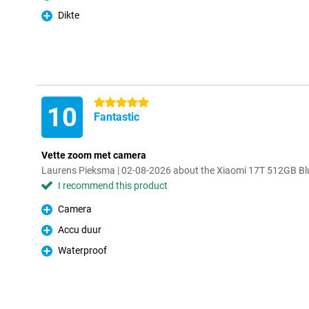
Pro
Dikte
Pro
5 stars
10
Fantastic
Vette zoom met camera
Laurens Pieksma | 02-08-2026 about the Xiaomi 17T 512GB Bl
I recommend this product
Camera
Pro
Accu duur
Pro
Waterproof
Pro