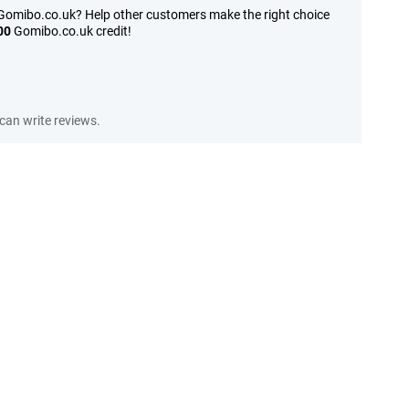
 Gomibo.co.uk? Help other customers make the right choice
00
Gomibo.co.uk credit!
an write reviews.