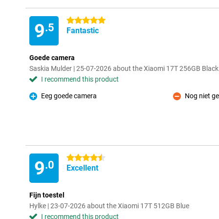
5 stars
9
.5
Fantastic
Goede camera
Saskia Mulder | 25-07-2026 about the Xiaomi 17T 256GB Black
I recommend this product
Eeg goede camera
Nog niet g
Pro
Con
4.5 stars
9
.0
Excellent
Fijn toestel
Hylke | 23-07-2026 about the Xiaomi 17T 512GB Blue
I recommend this product