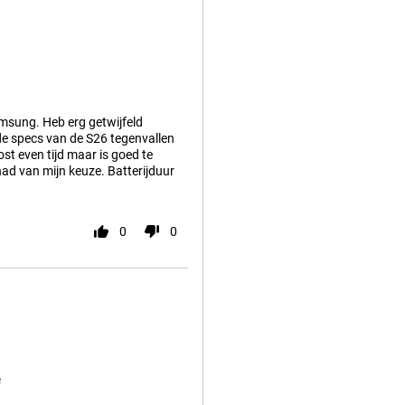
amsung. Heb erg getwijfeld
de specs van de S26 tegenvallen
st even tijd maar is goed te
had van mijn keuze. Batterijduur
0
0
e