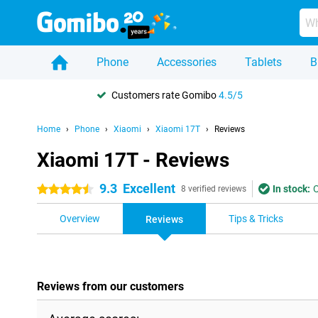
Phone
Accessories
Tablets
B
Customers rate Gomibo
4.5/5
Home
Phone
Xiaomi
Xiaomi 17T
Reviews
Xiaomi 17T - Reviews
9.3
Excellent
In stock:
O
4.5 stars
8 verified reviews
Overview
Tips & Tricks
Reviews
Reviews from our customers