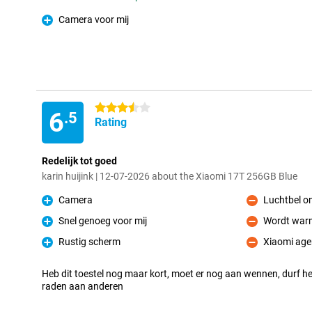
Camera voor mij
Pro
3.5 stars
6
.5
Rating
Redelijk tot goed
karin huijink | 12-07-2026 about the Xiaomi 17T 256GB Blue
Camera
Luchtbel o
Pro
Con
Snel genoeg voor mij
Wordt warm
Pro
Con
Rustig scherm
Xiaomi age
Pro
Con
Heb dit toestel nog maar kort, moet er nog aan wennen, durf h
raden aan anderen