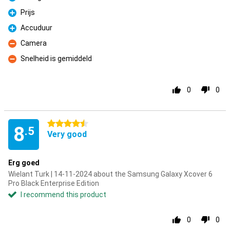
Pro
Prijs
Pro
Accuduur
Pro
Camera
Con
Snelheid is gemiddeld
Con
0
0
4.5 stars
8
.5
Very good
Erg goed
Wielant Turk | 14-11-2024 about the Samsung Galaxy Xcover 6
Pro Black Enterprise Edition
I recommend this product
0
0