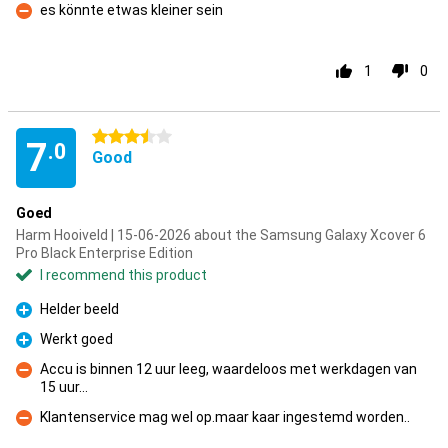
es könnte etwas kleiner sein
Con
1
0
3.5 stars
7
.0
Good
Goed
Harm Hooiveld | 15-06-2026 about the Samsung Galaxy Xcover 6
Pro Black Enterprise Edition
I recommend this product
Helder beeld
Pro
Werkt goed
Pro
Accu is binnen 12 uur leeg, waardeloos met werkdagen van
15 uur...
Con
Klantenservice mag wel op.maar kaar ingestemd worden..
Con