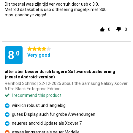
Dit toestel was zijn tijd ver voorruit door usb c 3.0.
Met 3.0 datakabel is usb c thetering mogelijk met 800
mps..goodbeye ziggo!
0
0
4 stars
8
.0
Very good
älter aber besser durch längere Softwareaktualisierung
(neuste Android-version)
Reinhold Schmid | 22-12-2025 about the Samsung Galaxy Xcover
6 Pro Black Enterprise Edition
I recommend this product
wirklich robust und langlebig
Pro
gutes Display, auch für grobe Anwendungen
Pro
neueres android Update als Xcover 7
Pro
etwas langsamer als neuer Modelle