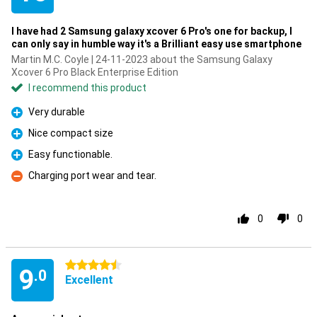
I have had 2 Samsung galaxy xcover 6 Pro's one for backup, I
can only say in humble way it's a Brilliant easy use smartphone
Martin M.C. Coyle | 24-11-2023 about the Samsung Galaxy
Xcover 6 Pro Black Enterprise Edition
I recommend this product
Very durable
Pro
Nice compact size
Pro
Easy functionable.
Pro
Charging port wear and tear.
Con
0
0
4.5 stars
9
.0
Excellent