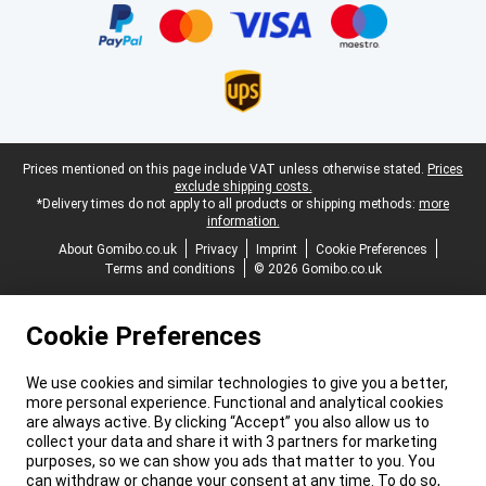
Legal footer
Prices mentioned on this page include VAT unless otherwise stated.
Prices
exclude shipping costs.
*Delivery times do not apply to all products or shipping methods:
more
information.
About Gomibo.co.uk
Privacy
Imprint
Cookie Preferences
Terms and conditions
© 2026 Gomibo.co.uk
Cookie Preferences
We use cookies and similar technologies to give you a better,
more personal experience. Functional and analytical cookies
are always active. By clicking “Accept” you also allow us to
collect your data and share it with 3 partners for marketing
purposes, so we can show you ads that matter to you. You
can withdraw or change your consent at any time. To do so,