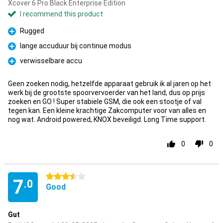
Xcover 6 Pro Black Enterprise Edition
I recommend this product
Rugged
Pro
lange accuduur bij continue modus
Pro
verwisselbare accu
Pro
Geen zoeken nodig, hetzelfde apparaat gebruik ik al jaren op het
werk bij de grootste spoorvervoerder van het land, dus op prijs
zoeken en GO ! Super stabiele GSM, die ook een stootje of val
tegen kan. Een kleine krachtige Zakcomputer voor van alles en
nog wat. Android powered, KNOX beveiligd. Long Time support.
0
0
3.5 stars
7
.0
Good
Gut