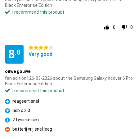
Black Enterprise Edition
I recommend this product
0
0
4 stars
8
.0
Very good
ouwe gouwe
fan edition | 26-03-2026 about the Samsung Galaxy Xcover 6 Pro
Black Enterprise Edition
I recommend this product
reageert snel
Pro
usb c 3.0
Pro
2 fysieke sim
Pro
batterij vrij snel leeg
Con