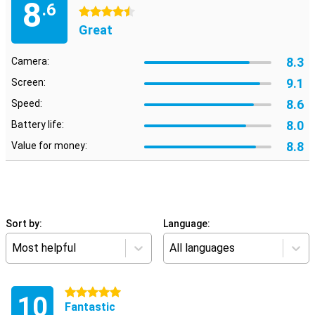
8
.6
4.5 stars
Great
8.3
Camera:
9.1
Screen:
8.6
Speed:
8.0
Battery life:
8.8
Value for money:
Sort by:
Language:
Most helpful
All languages
5 stars
10
Fantastic