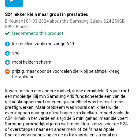
S24 lekker klein maar groot in prestaties
B Keunen | 01-03-2024 about the Samsung Galaxy S24 256GB
S921 Black
I recommend this product
lekker klein zoals mn vorige A40
Pro
snel
Pro
mooi helder scherm
Pro
prijzig, maar door de voordelen die ik bij belsimpel kreeg
betaalbaar!
Con
Ik was toe aan een andere mobiel; ik doe gemiddeld 3-5 jaar met
een mobieltje. Bij m'n Samsung A40 functioneerde een van de
geluidsknoppen niet meer en qua snelheid was het niet meer
prettig werken. Maar probleem was vooral dat ik niet wilde
overstappen naar qua afmetingen zo'n koelkast model zoals de
A54. Ik heb in het verdelen altijd de S mini gehad, maar die voert
Samsung jammerlijk al jaren niet meer. Dus.. keuze voor de S24
of overstappen naar een ander merk of zelfs naar Apple..
Door de voorinschrijving en de extra voordelen via inruil en