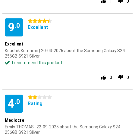
1
0
4.5 stars
9
.0
Excellent
Excellent
Koushik Kumaran | 20-03-2026 about the Samsung Galaxy S24
256GB S921 Silver
I recommend this product
0
0
2 stars
4
.0
Rating
Mediocre
Emily THOMAS | 22-09-2025 about the Samsung Galaxy S24
256GB S921 Silver