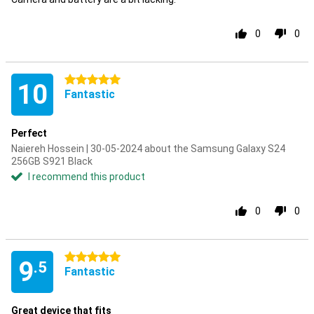
0
0
5 stars
10
Fantastic
Perfect
Naiereh Hossein | 30-05-2024 about the Samsung Galaxy S24
256GB S921 Black
I recommend this product
0
0
5 stars
9
.5
Fantastic
Great device that fits