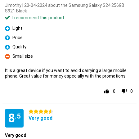
Jimothy | 20-04-2024 about the Samsung Galaxy S24 256GB
S921 Black
I recommend this product
Light
Pro
Price
Pro
Quality
Pro
Small size
Con
It is a great device if you want to avoid carrying a large mobile
phone. Great value for money especially with the promotions.
0
0
4.5 stars
8
.5
Very good
Very good