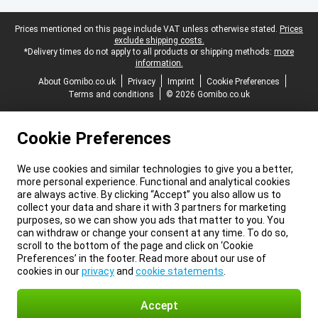
Legal footer
Prices mentioned on this page include VAT unless otherwise stated.
Prices
exclude shipping costs.
*Delivery times do not apply to all products or shipping methods:
more
information.
About Gomibo.co.uk
Privacy
Imprint
Cookie Preferences
Terms and conditions
© 2026 Gomibo.co.uk
Cookie Preferences
We use cookies and similar technologies to give you a better,
more personal experience. Functional and analytical cookies
are always active. By clicking “Accept” you also allow us to
collect your data and share it with 3 partners for marketing
purposes, so we can show you ads that matter to you. You
can withdraw or change your consent at any time. To do so,
scroll to the bottom of the page and click on ‘Cookie
Preferences’ in the footer. Read more about our use of
cookies in our
privacy
and
cookie statements
.
Accept