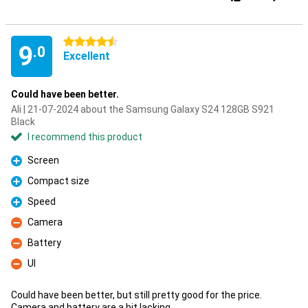
4.5 stars
9
.0
Excellent
Could have been better.
Ali | 21-07-2024 about the Samsung Galaxy S24 128GB S921
Black
I recommend this product
Screen
Pro
Compact size
Pro
Speed
Pro
Camera
Con
Battery
Con
UI
Con
Could have been better, but still pretty good for the price.
Camera and battery are a bit lacking.