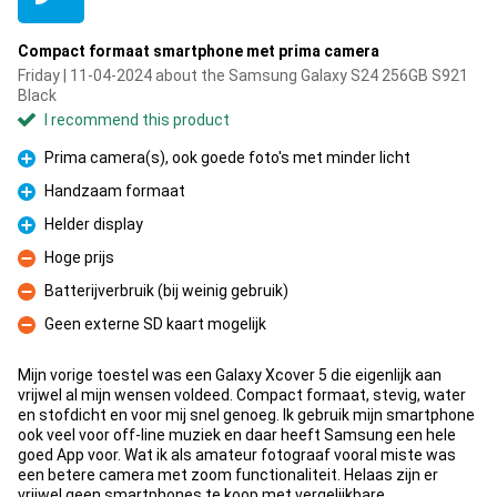
Compact formaat smartphone met prima camera
Friday | 11-04-2024 about the Samsung Galaxy S24 256GB S921
Black
I recommend this product
Prima camera(s), ook goede foto's met minder licht
Pro
Handzaam formaat
Pro
Helder display
Pro
Hoge prijs
Con
Batterijverbruik (bij weinig gebruik)
Con
Geen externe SD kaart mogelijk
Con
Mijn vorige toestel was een Galaxy Xcover 5 die eigenlijk aan
vrijwel al mijn wensen voldeed. Compact formaat, stevig, water
en stofdicht en voor mij snel genoeg. Ik gebruik mijn smartphone
ook veel voor off-line muziek en daar heeft Samsung een hele
goed App voor. Wat ik als amateur fotograaf vooral miste was
een betere camera met zoom functionaliteit. Helaas zijn er
vrijwel geen smartphones te koop met vergelijkbare