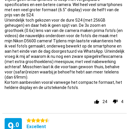
specificaties en een betere camera. Wel heel veel smartphones
met een veel groter formaat (6.5" display) voor de helft van de
prijs van de S24.
Uiteindelijk toch gekozen voor de dure S24 (met 256GB
geheugen) en daar heb ik geen spijt van. De 3x zoom en
groothoek (0.6x) lens van van de camera maken prima foto's (en
videos) die nauwelijks onderdoen voor de foto's die maak met
mijn Nikon D5600 camera! Tijdens mijn laatste vakantiereis heb
ik veel foto's gemaakt, onderweg bewerkt op de smartphone en
aan het einde van de dag doorgestuurd via WhatsApp. Uiteindelijk
vroeg ik mij af waarom ik nu nog een zware spiegelreflexcamera
(met extra groothoeklens) meesjouw, met veel nabewerking
achteraf. Misschien laat ik die voortaan gewoon thuis, behalve
voor (safari)reizen waarbij je behoefte hebt aan meer telelens
(dan 69mm).
Kortom aanbevolen vooral vanwege het compacte formaat, het
heldere display en de uitstekende foto's.
24
4
4.5 stars
9
.0
Excellent