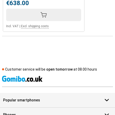
€638.00
Incl. VAT
|
Excl. shipping costs
Customer service will be
open tomorrow
at 08.00 hours
S
Popular smartphones
Phones