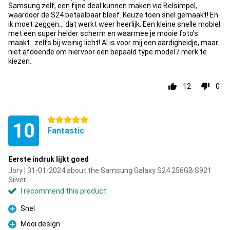
Samsung zelf, een fijne deal kunnen maken via Belsimpel,
waardoor de S24 betaalbaar bleef. Keuze toen snel gemaakt! En
ik moet zeggen... dat werkt weer heerlijk. Een kleine snelle mobiel
met een super helder scherm en waarmee je mooie foto's
maakt.. zelfs bij weinig licht! AI is voor mij een aardigheidje, maar
niet afdoende om hiervoor een bepaald type model / merk te
kiezen.
12
0
5 stars
10
Fantastic
Eerste indruk lijkt goed
Jory | 31-01-2024 about the Samsung Galaxy S24 256GB S921
Silver
I recommend this product
Snel
Pro
Mooi design
Pro