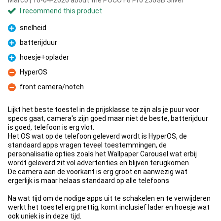
Marco | 16-04-2026 about the POCO F8 Pro 256GB Silver
I recommend this product
snelheid
Pro
batterijduur
Pro
hoesje+oplader
Pro
HyperOS
Con
front camera/notch
Con
Lijkt het beste toestel in de prijsklasse te zijn als je puur voor
specs gaat, camera's zijn goed maar niet de beste, batterijduur
is goed, telefoon is erg vlot.
Het OS wat op de telefoon geleverd wordt is HyperOS, de
standaard apps vragen teveel toestemmingen, de
personalisatie opties zoals het Wallpaper Carousel wat erbij
wordt geleverd zit vol advertenties en blijven terugkomen.
De camera aan de voorkant is erg groot en aanwezig wat
ergerlijk is maar helaas standaard op alle telefoons
Na wat tijd om de nodige apps uit te schakelen en te verwijderen
werkt het toestel erg prettig, komt inclusief lader en hoesje wat
ook uniek is in deze tijd.