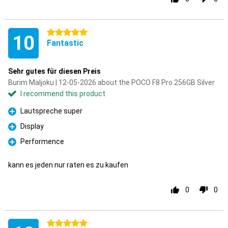
5 stars
10
Fantastic
Sehr gutes für diesen Preis
Burim Maljoku | 12-05-2026 about the POCO F8 Pro 256GB Silver
I recommend this product
Lautspreche super
Pro
Display
Pro
Performence
Pro
kann es jeden nur raten es zu kaufen
0
0
5 stars