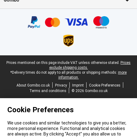
Gomibo
Certificates, payment methods, delivery service partners
Legal footer
Prices mentioned on this page include VAT unless otherwise stated.
Prices
exclude shipping costs.
*Delivery times do not apply to all products or shipping methods:
more
information.
About Gomibo.co.uk
Privacy
Imprint
Cookie Preferences
Terms and conditions
© 2026 Gomibo.co.uk
Cookie Preferences
We use cookies and similar technologies to give you a better,
more personal experience. Functional and analytical cookies
are always active. By clicking “Accept” you also allow us to