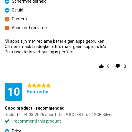
Schermhelderheid
Pro
Geluid
Pro
Camera
Con
Apps met reclame
Con
Mi apps zijn met reclame beter eigen apps gebruiken
Camera maakt redelijke foto's maar geen super foto's
Prijs kwaliteits verhouding is perfect
0
0
5 stars
10
Fantastic
Good product - recommended
RudolfD | 04-03-2026 about the POCO F8 Pro 512GB Silver
I recommend this product
Price