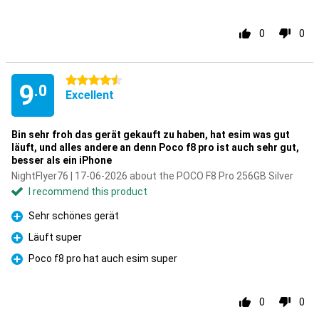
0
0
4.5 stars
9
.0
Excellent
Bin sehr froh das gerät gekauft zu haben, hat esim was gut
läuft, und alles andere an denn Poco f8 pro ist auch sehr gut,
besser als ein iPhone
NightFlyer76 | 17-06-2026 about the POCO F8 Pro 256GB Silver
I recommend this product
Sehr schönes gerät
Pro
Läuft super
Pro
Poco f8 pro hat auch esim super
Pro
0
0