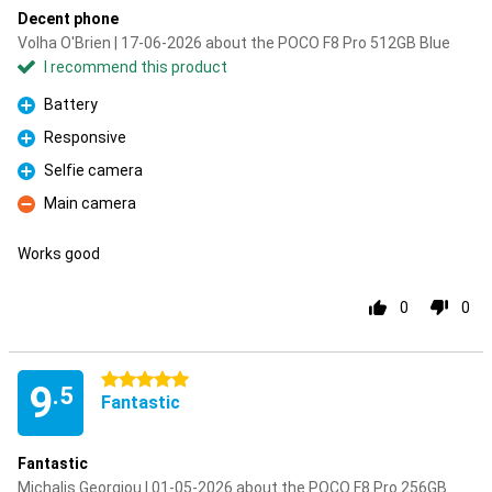
Decent phone
Volha O'Brien | 17-06-2026 about the POCO F8 Pro 512GB Blue
I recommend this product
Battery
Pro
Responsive
Pro
Selfie camera
Pro
Main camera
Con
Works good
0
0
5 stars
9
.5
Fantastic
Fantastic
Michalis Georgiou | 01-05-2026 about the POCO F8 Pro 256GB