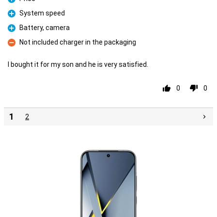
Pro
System speed
Pro
Battery, camera
Pro
Not included charger in the packaging
Con
I bought it for my son and he is very satisfied.
0
0
1
2