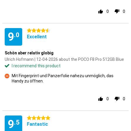
0
0
4.5 stars
9
.0
Excellent
Schön aber relativ globig
Ulrich Hofmann | 12-04-2026 about the POCO F8 Pro 512GB Blue
I recommend this product
Mit Fingerprint und Panzerfolie nahezu unmöglich, das
Handy zu öffnen.
Con
0
0
5 stars
9
.5
Fantastic