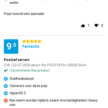
werkt
Con
Fraai toestel een aanrader
1
0
5 stars
9
.5
Fantastic
Positief verrast
Q.W. | 22-07-2026 about the POCO F8 Pro 256GB Silver
I recommend this product
Snelheidsduivel
Pro
Camera's voor deze prijs
Pro
HyperOS 3
Pro
Kan warm worden tijdens zware omstandigheden/ heavy
use
Con