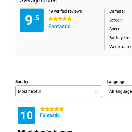
Average scores:
49 verified reviews
Camera:
9
.5
5 stars
Screen:
Fantastic
Speed:
Battery life:
Value for m
Sort by:
Language:
Most helpful
All language
5 stars
10
Fantastic
Brilliant phone for the money