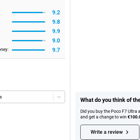
9.2
9.8
9.9
9.0
9.7
oney:
s
What do you think of th
Did you buy the Poco F7 Ultra 
and get a change to win
€100.
Write a review