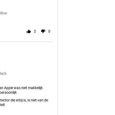
ellow
2
0
lack
an Apple was niet makkelijk
 persoonlijk
ctor die erbij is, is niet van de
teit