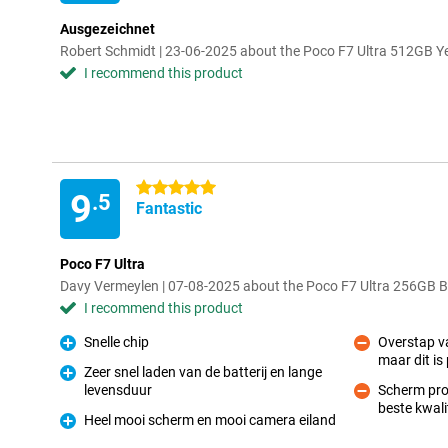
Ausgezeichnet
Robert Schmidt | 23-06-2025 about the Poco F7 Ultra 512GB Y
I recommend this product
5 stars
9
.5
Fantastic
Poco F7 Ultra
Davy Vermeylen | 07-08-2025 about the Poco F7 Ultra 256GB B
I recommend this product
Snelle chip
Overstap v
Pro
maar dit is
Con
Zeer snel laden van de batterij en lange
levensduur
Scherm prote
Pro
beste kwali
Con
Heel mooi scherm en mooi camera eiland
Pro