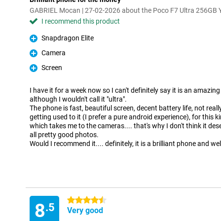
GABRIEL Mocan | 27-02-2026 about the Poco F7 Ultra 256GB 
I recommend this product
Snapdragon Elite
Pro
Camera
Pro
Screen
Pro
I have it for a week now so I can't definitely say it is an amazi
although I wouldn't call it "ultra".
The phone is fast, beautiful screen, decent battery life, not real
getting used to it (I prefer a pure android experience), for this ki
which takes me to the cameras.... that's why I don't think it dese
all pretty good photos.
Would I recommend it.... definitely, it is a brilliant phone and w
4.5 stars
8
.5
Very good