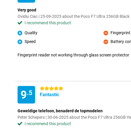
Very good
Ovidiu Ciac | 25-09-2025 about the Poco F7 Ultra 256GB Black
I recommend this product
Quality
Fingerprint
Pro
Con
Speed
Battery co
Pro
Con
Fingerprint reader not working through glass screen protector
5 stars
9
.5
Fantastic
Geweldige telefoon, benaderd de topmodelen
Peter Schepers | 30-06-2025 about the Poco F7 Ultra 256GB Ye
I recommend this product