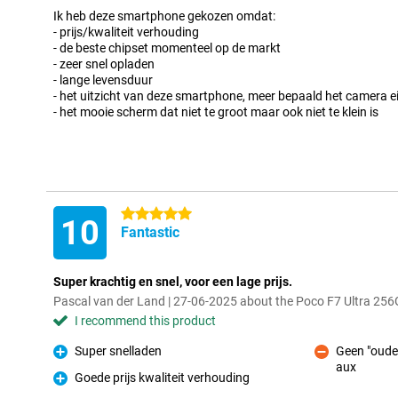
Ik heb deze smartphone gekozen omdat:
- prijs/kwaliteit verhouding
- de beste chipset momenteel op de markt
- zeer snel opladen
- lange levensduur
- het uitzicht van deze smartphone, meer bepaald het camera e
- het mooie scherm dat niet te groot maar ook niet te klein is
5 stars
10
Fantastic
Super krachtig en snel, voor een lage prijs.
Pascal van der Land | 27-06-2025 about the Poco F7 Ultra 256
I recommend this product
Super snelladen
Geen "oude
Pro
aux
Con
Goede prijs kwaliteit verhouding
Pro