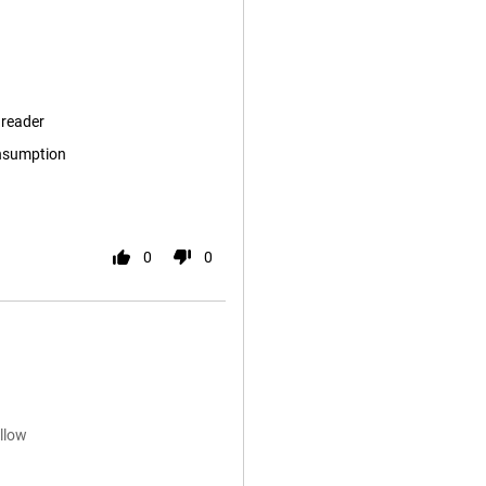
 reader
nsumption
0
0
llow