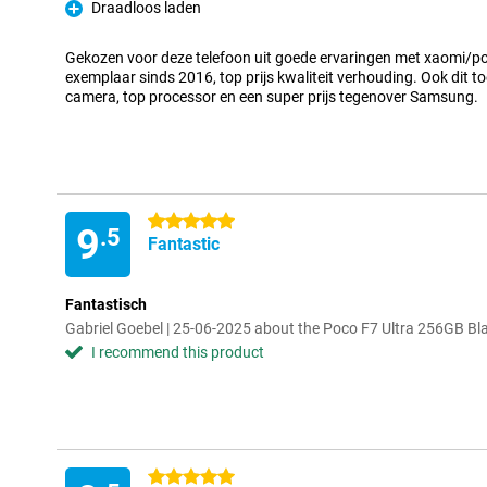
Draadloos laden
Pro
Gekozen voor deze telefoon uit goede ervaringen met xaomi/p
exemplaar sinds 2016, top prijs kwaliteit verhouding. Ook dit t
camera, top processor en een super prijs tegenover Samsung.
5 stars
9
.5
Fantastic
Fantastisch
Gabriel Goebel | 25-06-2025 about the Poco F7 Ultra 256GB Bl
I recommend this product
5 stars