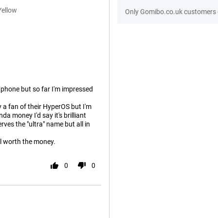
Yellow
Only Gomibo.co.uk customers c
ng phone but so far I'm impressed
ly a fan of their HyperOS but I'm
nda money I'd say it's brilliant
rves the "ultra" name but all in
ell worth the money.
0
0