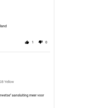
iland
1
0
GB Yellow
rwetse" aansluiting meer voor