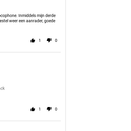
ocophone. Inmiddels mijn derde
oestel weer een aanrader, goede
1
0
ack
1
0