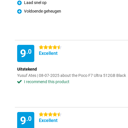
Laad snel op
Pro
Voldoende geheugen
Pro
4.5 stars
9
.0
Excellent
Uitstekend
Yusuf Ates | 08-07-2025 about the Poco F7 Ultra 512GB Black
I recommend this product
4.5 stars
9
.0
Excellent