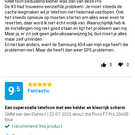
RAM toch beduidend kleiner was dan van deze Pro.
De X3 had trouwens eenzelfde probleem. Je moet steeds de
cache leegmaken wil je telefoon niet helemaal vastlopen. Ook
het steeds opnieuw op moeten starten om alles weer even te
resetten, daar word ik niet echt vrolijk van. Waarschijnlijk heb ik
de instellingen nog niet goed staan en ligt het probleem aan mij.
Maar ja, er zit ook geen gebruiksaanwijzing bij, dus moet je alles
maar zelf uitvinden.
En het kan anders, want de Samsung A54 van mijn ega heeft die
problemen niet. Maar die heeft dan weer GPS problemen.
0
0
5 stars
9
.5
Fantastic
Een supersnelle telefoon met een helder en kleurrijk scherm
GMM van den Elshout | 22-07-2025 about the Poco F7 Pro 256GB
Blue
I recommend this product