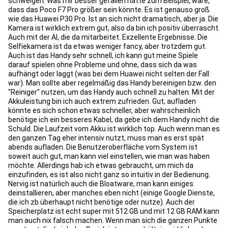
schweigen. Was mir besser gefallen hätte zum Beispiel, wäre,
dass das Poco F7 Pro größer sein könnte. Es ist genauso groß
wie das Huawei P30 Pro. Ist an sich nicht dramatisch, aber ja. Die
Kamera ist wirklich extrem gut, also da bin ich positiv überrascht.
Auch mit der AI, die da mitarbeitet. Exzellente Ergebnisse. Die
Selfiekamera ist da etwas weniger fancy, aber trotzdem gut.
Auch ist das Handy sehr schnell, ich kann gut meine Spiele
darauf spielen ohne Probleme und ohne, dass sich da was
aufhängt oder laggt (was bei dem Huawei nicht selten der Fall
war). Man sollte aber regelmäßig das Handy bereinigen bzw. den
"Reiniger" nutzen, um das Handy auch schnell zu halten. Mit der
Akkuleistung bin ich auch extrem zufrieden. Gut, aufladen
könnte es sich schon etwas schneller, aber wahrscheinlich
benötige ich ein besseres Kabel, da gebe ich dem Handy nicht die
Schuld. Die Laufzeit vom Akku ist wirklich top. Auch wenn man es
den ganzen Tag eher intensiv nutzt, muss man es erst spät
abends aufladen. Die Benutzeroberfläche vom System ist
soweit auch gut, man kann viel einstellen, wie man was haben
möchte. Allerdings hab ich etwas gebraucht, um mich da
einzufinden, es ist also nicht ganz so intuitiv in der Bedienung.
Nervig ist natürlich auch die Bloatware, man kann einiges
deinstallieren, aber manches eben nicht (einige Google Dienste,
die ich zb überhaupt nicht benötige oder nutze). Auch der
Speicherplatz ist echt super mit 512 GB und mit 12 GB RAM kann
man auch nix falsch machen. Wenn man sich die ganzen Punkte