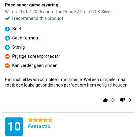
Poco super game ervaring
Wilma | 07-02-2026 about the Poco F7 Pro 512GB Silver
I recommend this product
Snel
Pro
Goed formaat
Pro
Stevig
Pro
Prijzige screenprotector
Con
Kan verder geen vinden
Con
Het mobiel kwam compleet met hoesje. Wel een simpele maar
tot ik een leuke gevonden heb perfect om hem veilig te houden.
0
0
5 stars
10
Fantastic