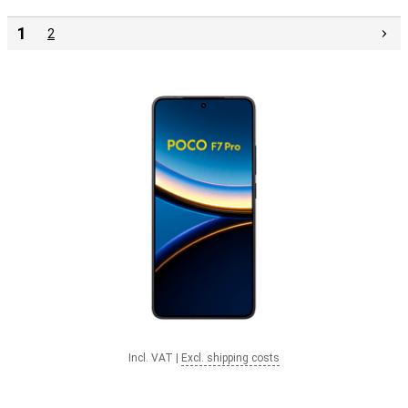
1
2
Incl. VAT
|
Excl. shipping costs