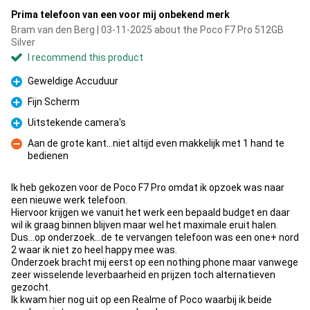
Prima telefoon van een voor mij onbekend merk
Bram van den Berg | 03-11-2025 about the Poco F7 Pro 512GB
Silver
I recommend this product
Geweldige Accuduur
Pro
Fijn Scherm
Pro
Uitstekende camera's
Pro
Aan de grote kant...niet altijd even makkelijk met 1 hand te
bedienen
Con
Ik heb gekozen voor de Poco F7 Pro omdat ik opzoek was naar
een nieuwe werk telefoon.
Hiervoor krijgen we vanuit het werk een bepaald budget en daar
wil ik graag binnen blijven maar wel het maximale eruit halen.
Dus...op onderzoek...de te vervangen telefoon was een one+ nord
2 waar ik niet zo heel happy mee was.
Onderzoek bracht mij eerst op een nothing phone maar vanwege
zeer wisselende leverbaarheid en prijzen toch alternatieven
gezocht.
Ik kwam hier nog uit op een Realme of Poco waarbij ik beide