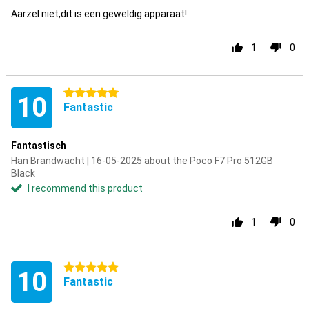
Aarzel niet,dit is een geweldig apparaat!
1
0
5 stars
10
Fantastic
Fantastisch
Han Brandwacht | 16-05-2025 about the Poco F7 Pro 512GB
Black
I recommend this product
1
0
5 stars
10
Fantastic