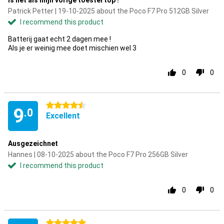
Is net als mijn vorige toestel top !
Patrick Petter | 19-10-2025 about the Poco F7 Pro 512GB Silver
I recommend this product
Batterij gaat echt 2 dagen mee !
Als je er weinig mee doet mischien wel 3
0
0
4.5 stars
9
.0
Excellent
Ausgezeichnet
Hannes | 08-10-2025 about the Poco F7 Pro 256GB Silver
I recommend this product
0
0
5 stars