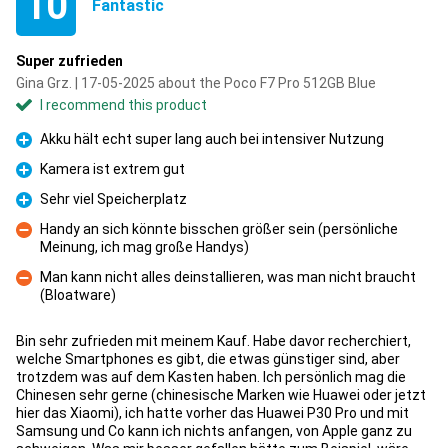
10
Fantastic
Super zufrieden
Gina Grz. | 17-05-2025 about the Poco F7 Pro 512GB Blue
I recommend this product
Akku hält echt super lang auch bei intensiver Nutzung
Pro
Kamera ist extrem gut
Pro
Sehr viel Speicherplatz
Pro
Handy an sich könnte bisschen größer sein (persönliche
Meinung, ich mag große Handys)
Con
Man kann nicht alles deinstallieren, was man nicht braucht
(Bloatware)
Con
Bin sehr zufrieden mit meinem Kauf. Habe davor recherchiert,
welche Smartphones es gibt, die etwas günstiger sind, aber
trotzdem was auf dem Kasten haben. Ich persönlich mag die
Chinesen sehr gerne (chinesische Marken wie Huawei oder jetzt
hier das Xiaomi), ich hatte vorher das Huawei P30 Pro und mit
Samsung und Co kann ich nichts anfangen, von Apple ganz zu