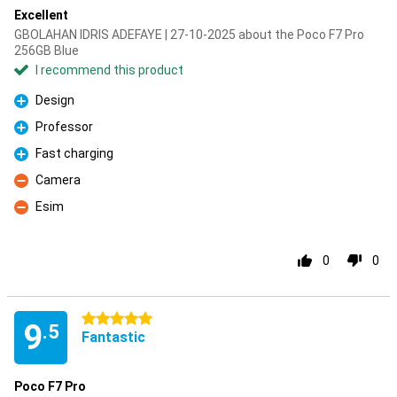
Excellent
GBOLAHAN IDRIS ADEFAYE | 27-10-2025 about the Poco F7 Pro
256GB Blue
I recommend this product
Design
Pro
Professor
Pro
Fast charging
Pro
Camera
Con
Esim
Con
0
0
5 stars
9
.5
Fantastic
Poco F7 Pro