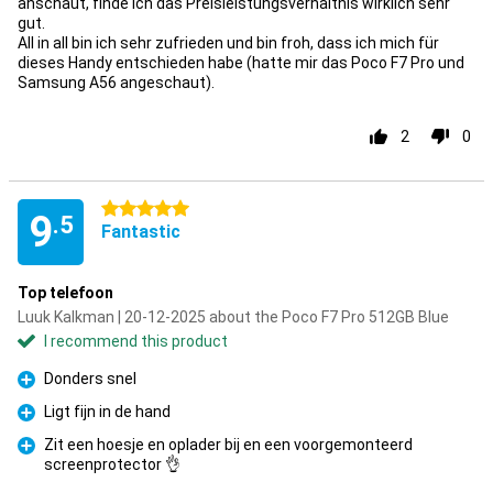
anschaut, finde ich das Preisleistungsverhältnis wirklich sehr
gut.
All in all bin ich sehr zufrieden und bin froh, dass ich mich für
dieses Handy entschieden habe (hatte mir das Poco F7 Pro und
Samsung A56 angeschaut).
2
0
5 stars
9
.5
Fantastic
Top telefoon
Luuk Kalkman | 20-12-2025 about the Poco F7 Pro 512GB Blue
I recommend this product
Donders snel
Pro
Ligt fijn in de hand
Pro
Zit een hoesje en oplader bij en een voorgemonteerd
screenprotector 👌
Pro