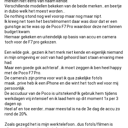
merken niet eens van naam kende.
Verschillende modellen bekeken van de beide merken...en beetje
in dubio welk het moest worden...
De nothing stond nog wel voorop maar nog maar nipt.
Ik kreeg net toen het bestelmoment daar was door dat er een
gunstige actie was op de Poco F7 Pro waardoor deze net binnen
budget kwam.
Hiernaar gekeken en uiteindelijk op basis van accu en camera
toch voor de F7 pro gekozen.
Een wilde gok...gezien ik het merk niet kende en eigenlijk niemand
in mijn omgeving er ooit van had gehoord laat staan ervaring mee
had.
Maar een goede gok achteraf...ik moet zeggen ik ben heel happy
met de Poco F7 Pro.
De camera's zijn prima voor wat ik qua zakelijke foto's
maak...prive heb ik een iPhone en die wint het toch wel voor mij
persoonlijk.
De accuduur van de Poco is uitstekend! Ik gebruik hem tijdens
werkdagen vrij intensief en ik laad hem op dit moment 1x per 3
dagen op.
Heel af en toe eerder...maar meestal is na de 3e dag de accu zo
rond de 20%.
Zoals gezegd het is mijn werktelefoon...dus foto's/filmen is