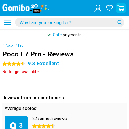
Safe
payments
Poco F7 Pro
Poco F7 Pro - Reviews
9.3
Excellent
4.5 stars
No longer available
Reviews from our customers
Average scores:
22 verified reviews
9
.3
4.5 stars