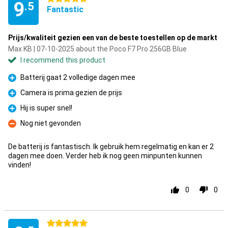
9
.5
Fantastic
Prijs/kwaliteit gezien een van de beste toestellen op de markt
Max KB | 07-10-2025 about the Poco F7 Pro 256GB Blue
I recommend this product
Batterij gaat 2 volledige dagen mee
Pro
Camera is prima gezien de prijs
Pro
Hij is super snel!
Pro
Nog niet gevonden
Con
De batterij is fantastisch. Ik gebruik hem regelmatig en kan er 2
dagen mee doen. Verder heb ik nog geen minpunten kunnen
vinden!
0
0
5 stars