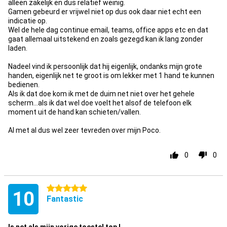
alleen zakelijk en dus relatief weinig.
Gamen gebeurd er vrijwel niet op dus ook daar niet echt een
indicatie op.
Wel de hele dag continue email, teams, office apps etc en dat
gaat allemaal uitstekend en zoals gezegd kan ik lang zonder
laden.
Nadeel vind ik persoonlijk dat hij eigenlijk, ondanks mijn grote
handen, eigenlijk net te groot is om lekker met 1 hand te kunnen
bedienen.
Als ik dat doe kom ik met de duim net niet over het gehele
scherm...als ik dat wel doe voelt het alsof de telefoon elk
moment uit de hand kan schieten/vallen.
Al met al dus wel zeer tevreden over mijn Poco.
0
0
5 stars
10
Fantastic