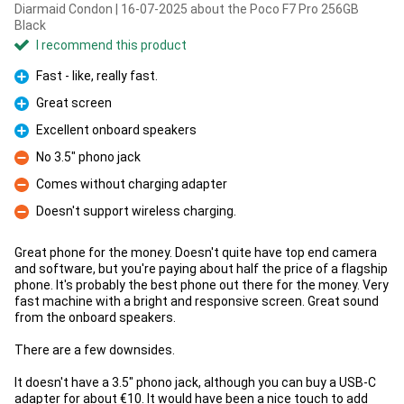
Diarmaid Condon | 16-07-2025 about the Poco F7 Pro 256GB
Black
I recommend this product
Fast - like, really fast.
Pro
Great screen
Pro
Excellent onboard speakers
Pro
No 3.5" phono jack
Con
Comes without charging adapter
Con
Doesn't support wireless charging.
Con
Great phone for the money. Doesn't quite have top end camera
and software, but you're paying about half the price of a flagship
phone. It's probably the best phone out there for the money. Very
fast machine with a bright and responsive screen. Great sound
from the onboard speakers.
There are a few downsides.
It doesn't have a 3.5" phono jack, although you can buy a USB-C
adapter for about €10. It would have been a nice touch to add