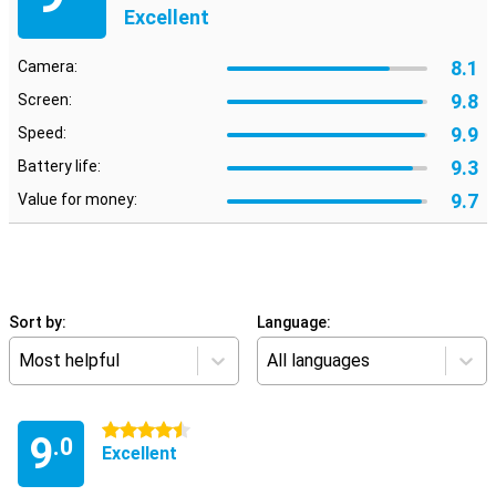
Excellent
8.1
Camera:
9.8
Screen:
9.9
Speed:
9.3
Battery life:
9.7
Value for money:
Sort by:
Language:
Most helpful
All languages
4.5 stars
9
.0
Excellent