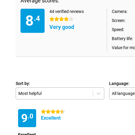
Average scores:
44 verified reviews
Camera:
8
.4
4 stars
Screen:
Very good
Speed:
Battery life:
Value for m
Sort by:
Language:
Most helpful
All language
4.5 stars
9
.0
Excellent
Excellent