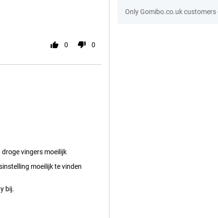
Only Gomibo.co.uk customers c
0
0
droge vingers moeilijk
instelling moeilijk te vinden
 bij.