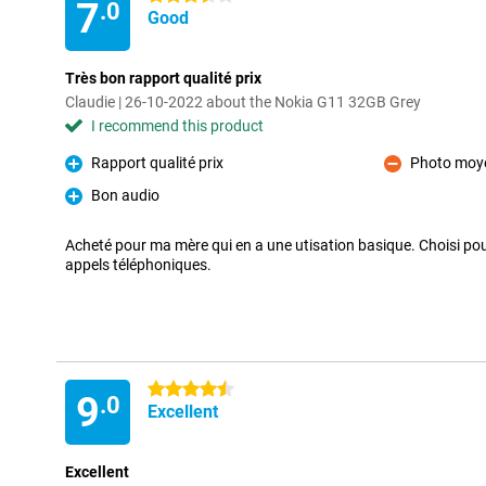
7
.0
Good
Très bon rapport qualité prix
Claudie | 26-10-2022 about the Nokia G11 32GB Grey
I recommend this product
Rapport qualité prix
Photo moy
Pro
Con
Bon audio
Pro
Acheté pour ma mère qui en a une utisation basique. Choisi pou
appels téléphoniques.
4.5 stars
9
.0
Excellent
Excellent