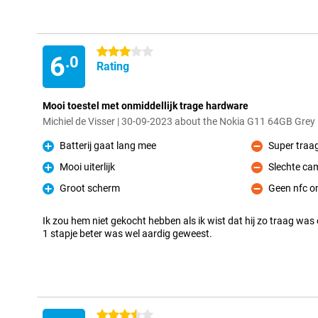
3 stars
6
.0
Rating
Mooi toestel met onmiddellijk trage hardware
Michiel de Visser | 30-09-2023 about the Nokia G11 64GB Grey
Batterij gaat lang mee
Super traag
Pro
Con
Mooi uiterlijk
Slechte ca
Pro
Con
Groot scherm
Geen nfc om
Pro
Con
Ik zou hem niet gekocht hebben als ik wist dat hij zo traag was 
1 stapje beter was wel aardig geweest.
3.5 stars