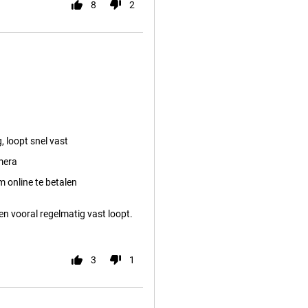
8
2
, loopt snel vast
mera
 online te betalen
en vooral regelmatig vast loopt.
3
1