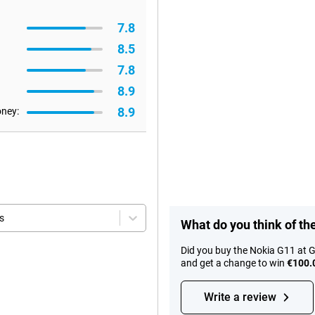
7.8
8.5
7.8
8.9
8.9
oney:
s
What do you think of t
Did you buy the Nokia G11 at 
and get a change to win
€100.
Write a review