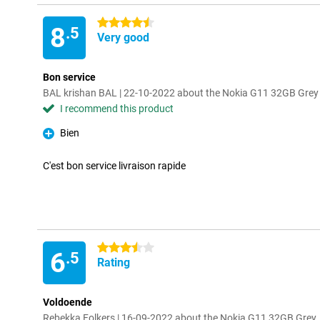
4.5 stars
8
.5
Very good
Bon service
BAL krishan BAL | 22-10-2022 about the Nokia G11 32GB Grey
I recommend this product
Bien
Pro
C'est bon service livraison rapide
3.5 stars
6
.5
Rating
Voldoende
Rebekka Folkers | 16-09-2022 about the Nokia G11 32GB Grey