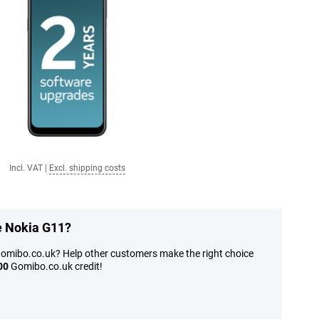
Incl. VAT
|
Excl. shipping costs
he Nokia G11?
Gomibo.co.uk? Help other customers make the right choice
00
Gomibo.co.uk credit!