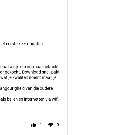
met eerste keer updaten
egaat als je em normaal gebruikt.
voor gekocht. Download snel, pakt
 wat je kwaliteit noemt maar, je
 langdurigheid van die oudere
ls bellen en internetten via wifi
1
0