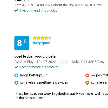
Kate ARDEN | 14-08-2024 about the Nokia G11 64GB Grey
I recommend this product
4.5 stars
8
.5
Very good
goed te doen voor digibeten
P.A.A.M Pluym | 04-07-2022 about the Nokia G11 32GB Grey
I recommend this product
lange batterijduur
swipen met 
Pro
Con
schakelaars prettiger als swipen
schakelaars
Pro
Con
Ik heb hem pas een week in gebruik maar ik voel me er wel happy
En dat als 80plusser.