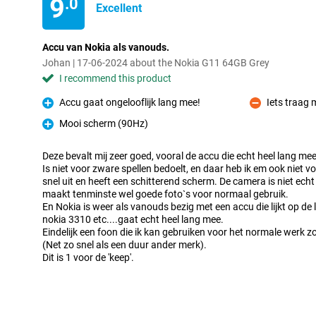
9
.0
Excellent
Accu van Nokia als vanouds.
Johan | 17-06-2024 about the Nokia G11 64GB Grey
I recommend this product
Accu gaat ongelooflijk lang mee!
Iets traag 
Pro
Con
Mooi scherm (90Hz)
Pro
Deze bevalt mij zeer goed, vooral de accu die echt heel lang me
Is niet voor zware spellen bedoelt, en daar heb ik em ook niet 
snel uit en heeft een schitterend scherm. De camera is niet echt
maakt tenminste wel goede foto`s voor normaal gebruik.
En Nokia is weer als vanouds bezig met een accu die lijkt op de
nokia 3310 etc....gaat echt heel lang mee.
Eindelijk een foon die ik kan gebruiken voor het normale werk zoa
(Net zo snel als een duur ander merk).
Dit is 1 voor de 'keep'.