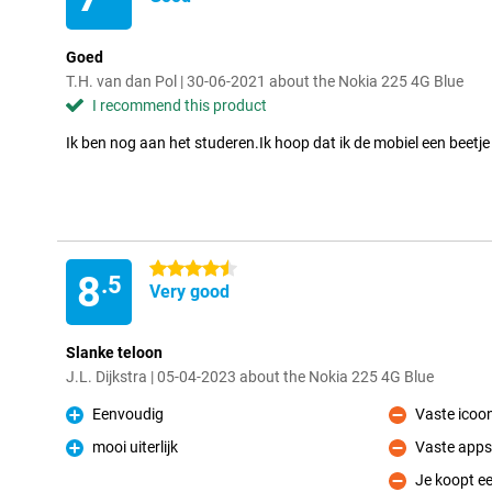
Goed
T.H. van dan Pol | 30-06-2021 about the Nokia 225 4G Blue
I recommend this product
Ik ben nog aan het studeren.Ik hoop dat ik de mobiel een beetje
4.5 stars
8
.5
Very good
Slanke teloon
J.L. Dijkstra | 05-04-2023 about the Nokia 225 4G Blue
Eenvoudig
Vaste icoo
Pro
Con
mooi uiterlijk
Vaste apps 
Pro
Con
Je koopt ee