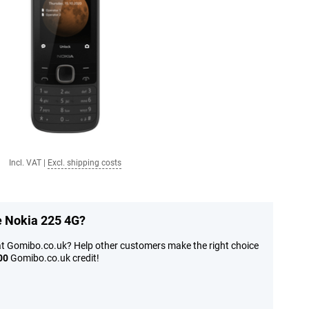
Incl. VAT
|
Excl. shipping costs
e Nokia 225 4G?
at Gomibo.co.uk? Help other customers make the right choice
00
Gomibo.co.uk credit!