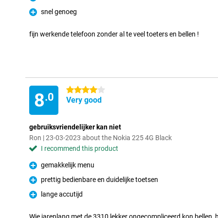
Pro
snel genoeg
Pro
fijn werkende telefoon zonder al te veel toeters en bellen !
4 stars
8
.0
Very good
gebruiksvriendelijker kan niet
Ron | 23-03-2023 about the Nokia 225 4G Black
I recommend this product
gemakkelijk menu
Pro
prettig bedienbare en duidelijke toetsen
Pro
lange accutijd
Pro
Wie jarenlang met de 3310 lekker ongecompliceerd kon bellen, 