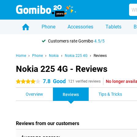
Phone
Accessories
Tablets
B
Customers rate Gomibo
4.5/5
Home
Phone
Nokia
Nokia 225 4G
Reviews
Nokia 225 4G - Reviews
7.8
Good
No longer avail
4 stars
121 verified reviews
Overview
Tips & Tricks
Reviews
Reviews from our customers