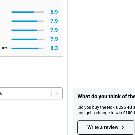
6.9
7.9
7.9
7.9
8.3
oney:
s
What do you think of th
Did you buy the Nokia 225 4G 
and get a change to win
€100.
Write a review