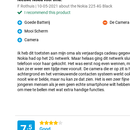
F Rothuis | 10-05-2021 about the Nokia 225 4G Black
I recommend this product
Goede Batterij
De Camera 
Pro
Con
Mooi Scherm
Pro
Camera
Pro
Ik heb dit toetsten aan mijn oma als verjaardags cadeau gegev
Nokia had op het 2G netwerk. Maar helaas ging dit netwerk sl
telefoon voor haar gekocht. Het was eerst nog even wennen, maa
kan ze er weer een tijdje mee vooruit. De camera die er op zit is 
achtergrond en het vernieuwende contacten systeem werkt ook
nooit wie er belde, maar nu kan ze dat zien. Het is een zeer fijn
jongeren mensen als je een geen echte smartphone wilt hebben
om mee te bellen met wat extra handige functies.
4 stars
7
.5
Good