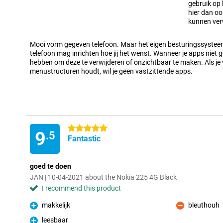
gebruik op 
hier dan oo
Con
kunnen ver
Mooi vorm gegeven telefoon. Maar het eigen besturingssysteem, l
telefoon mag inrichten hoe jij het wenst. Wanneer je apps niet ge
hebben om deze te verwijderen of onzichtbaar te maken. Als je
menustructuren houdt, wil je geen vastzittende apps.
5 stars
9
.5
Fantastic
goed te doen
JAN | 10-04-2021 about the Nokia 225 4G Black
I recommend this product
makkelijk
bleuthouh
Pro
Con
leesbaar