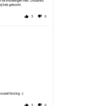
n de instellingen niet. Ondanks
 bij heb gekocht.
5
0
iale"storing :-)
3
0