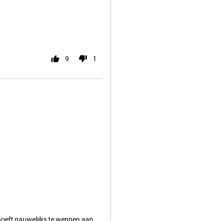
9
1
hoeft nauwelijks te wennen aan