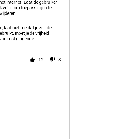
het internet. Laat de gebruiker
k vrij in om toepassingen te
wijderen
aat niet toe dat je zelf de
bruikt, moet je de vrijheid
 van rustig ogende
12
3