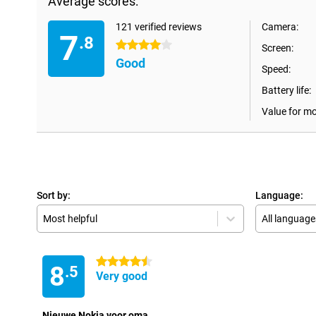
Average scores:
121 verified reviews
Camera:
7
.8
4 stars
Screen:
Good
Speed:
Battery life:
Value for m
Sort by:
Language:
Most helpful
All language
4.5 stars
8
.5
Very good
Nieuwe Nokia voor oma.