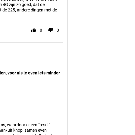
5 4G zijn zo goed, dat de
et de 225, andere dingen met de
8
0
n, voor als je even iets minder
oms, waardoor er een "reset"
e aan/uit knop, samen even