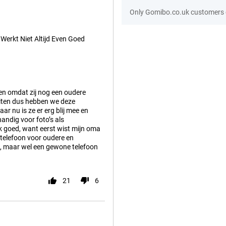
Only Gomibo.co.uk customers c
Werkt Niet Altijd Even Goed
en omdat zij nog een oudere
uiten dus hebben we deze
r nu is ze er erg blij mee en
handig voor foto’s als
 goed, want eerst wist mijn oma
e telefoon voor oudere en
, maar wel een gewone telefoon
21
6