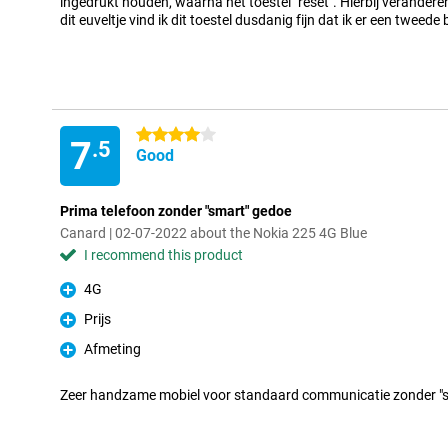
ingedrukt houden, waarna het toestel "reset". Hierbij verandere
dit euveltje vind ik dit toestel dusdanig fijn dat ik er een tweede
4 stars
7
.5
Good
Prima telefoon zonder "smart" gedoe
Canard | 02-07-2022 about the Nokia 225 4G Blue
I recommend this product
4G
Pro
Prijs
Pro
Afmeting
Pro
Zeer handzame mobiel voor standaard communicatie zonder "soc