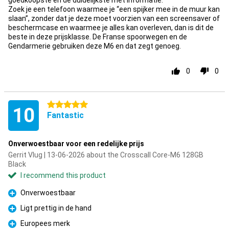
goedkoopste en de duidelijkste met informatie.
Zoek je een telefoon waarmee je “een spijker mee in de muur kan
slaan”, zonder dat je deze moet voorzien van een screensaver of
beschermcase en waarmee je alles kan overleven, dan is dit de
beste in deze prijsklasse. De Franse spoorwegen en de
Gendarmerie gebruiken deze M6 en dat zegt genoeg.
0
0
5 stars
10
Fantastic
Onverwoestbaar voor een redelijke prijs
Gerrit Vlug | 13-06-2026 about the Crosscall Core-M6 128GB
Black
I recommend this product
Onverwoestbaar
Pro
Ligt prettig in de hand
Pro
Europees merk