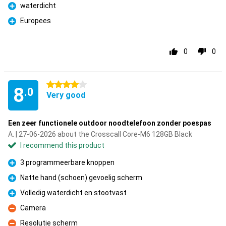
waterdicht
Pro
Europees
Pro
0
0
4 stars
8
.0
Very good
Een zeer functionele outdoor noodtelefoon zonder poespas
A. | 27-06-2026 about the Crosscall Core-M6 128GB Black
I recommend this product
3 programmeerbare knoppen
Pro
Natte hand (schoen) gevoelig scherm
Pro
Volledig waterdicht en stootvast
Pro
Camera
Con
Resolutie scherm