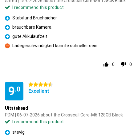
Alfred | 15-07-2026 about the Crosscall Core-M6 128GB Black
I recommend this product
Stabil und Bruchsicher
Pro
brauchbare Kamera
Pro
gute Akkulaufzeit
Pro
Ladegeschwindigkeit könnte schneller sein
Con
0
0
4.5 stars
9
.0
Excellent
Uitstekend
PDM | 06-07-2026 about the Crosscall Core-M6 128GB Black
I recommend this product
stevig
Pro