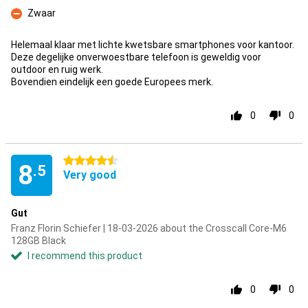
Pro
Zwaar
Con
Helemaal klaar met lichte kwetsbare smartphones voor kantoor.
Deze degelijke onverwoestbare telefoon is geweldig voor
outdoor en ruig werk.
Bovendien eindelijk een goede Europees merk.
0
0
4.5 stars
8
.5
Very good
Gut
Franz Florin Schiefer | 18-03-2026 about the Crosscall Core-M6
128GB Black
I recommend this product
0
0