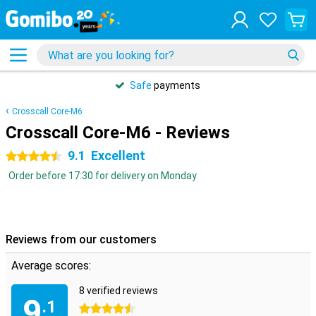
Safe
payments
Crosscall Core-M6
Crosscall Core-M6 - Reviews
9.1
Excellent
4.5 stars
Order before 17:30 for delivery on Monday
Reviews from our customers
Average scores:
8 verified reviews
9
.1
4.5 stars