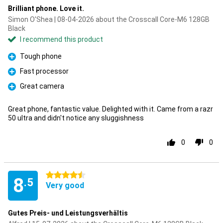
Brilliant phone. Love it.
Simon O'Shea | 08-04-2026 about the Crosscall Core-M6 128GB
Black
I recommend this product
Tough phone
Pro
Fast processor
Pro
Great camera
Pro
Great phone, fantastic value. Delighted with it. Came from a razr
50 ultra and didn't notice any sluggishness
0
0
4.5 stars
8
.5
Very good
Gutes Preis- und Leistungsverhältis