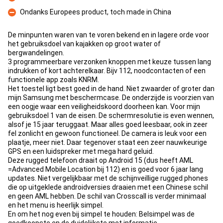
Con
Ondanks Europees product, toch made in China
Con
De minpunten waren van te voren bekend en in lagere orde voor
het gebruiksdoel van kajakken op groot water of
bergwandelingen.
3 programmeerbare verzonken knoppen met keuze tussen lang
indrukken of kort achterelkaar. Bijv 112, noodcontacten of een
functionele app zoals KNRM.
Het toestel ligt best goed in de hand. Niet zwaarder of groter dan
mijn Samsung met beschermcase. De onderzijde is voorzien van
een oogje waar een veiligheidskoord doorheen kan. Voor mijn
gebruiksdoel 1 van de eisen. De schermresolutie is even wennen,
alsof je 15 jaar teruggaat. Maar alles goed leesbaar, ook in zeer
fel zonlicht en gewoon functioneel. De camera is leuk voor een
plaatje, meer niet. Daar tegenover staat een zeer nauwkeurige
GPS en een luidspreker met mega hard geluid.
Deze rugged telefoon draait op Android 15 (dus heeft AML
=Advanced Mobile Location bij 112) en is goed voor 6 jaar lang
updates. Niet vergelijkbaar met de schijnveillige rugged phones
die op uitgeklede androidversies draaien met een Chinese schil
en geen AML hebben. De schil van Crosscall is verder minimaal
en het menu is heerlijk simpel.
En om het nog even bij simpel te houden: Belsimpel was de