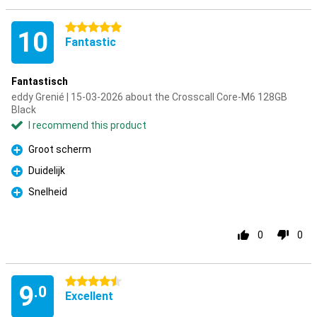
5 stars
10
Fantastic
Fantastisch
eddy Grenié | 15-03-2026 about the Crosscall Core-M6 128GB
Black
I recommend this product
Groot scherm
Pro
Duidelijk
Pro
Snelheid
Pro
0
0
4.5 stars
9
.0
Excellent