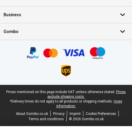
Business
Gomibo
Certificates, payment methods, delivery service partners
Legal footer
Prices mentioned on this page include VAT unless otherwise stated.
Prices
exclude shipping costs.
*Delivery times do not apply to all products or shipping methods:
more
information.
About Gomibo.co.uk
Privacy
Imprint
Cookie Preferences
Terms and conditions
© 2026 Gomibo.co.uk