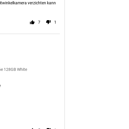
eitwinkelkamera verzichten kann
7
1
16e 128GB White
e