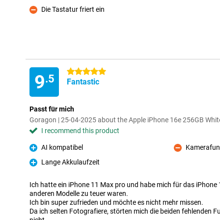
Con
Die Tastatur friert ein
Con
5 stars
9
.5
Fantastic
Passt für mich
Goragon | 25-04-2025 about the Apple iPhone 16e 256GB Whit
I recommend this product
AI kompatibel
Kamerafunk
Pro
Con
Lange Akkulaufzeit
Pro
Ich hatte ein iPhone 11 Max pro und habe mich für das iPhone 
anderen Modelle zu teuer waren.
Ich bin super zufrieden und möchte es nicht mehr missen.
Da ich selten Fotografiere, störten mich die beiden fehlenden 