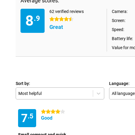
Average scores:
62 verified reviews
Camera:
8
.9
4.5 stars
Screen:
Great
Speed:
Battery life:
Value for m
Sort by:
Language:
Most helpful
All language
4 stars
7
.5
Good
Small compact and quick