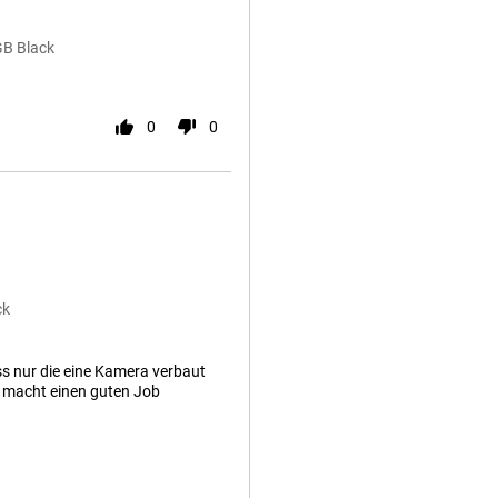
GB Black
0
0
ck
s nur die eine Kamera verbaut
ie macht einen guten Job