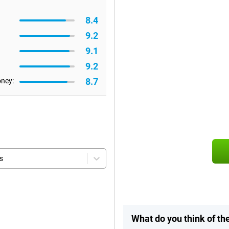
8.4
9.2
9.1
9.2
8.7
oney:
s
What do you think of t