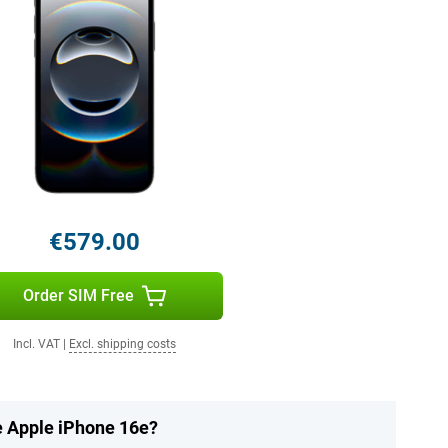
€579.00
Order SIM Free
Incl. VAT
|
Excl. shipping costs
he Apple iPhone 16e?