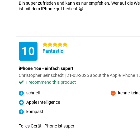
Bin super zufrieden und kann es nur empfehlen. Wer auf die W
ist mit dem IPhone gut bedient.😌
5 stars
10
Fantastic
iPhone 16e - einfach super!
Christopher Seinschedt | 21-03-2025 about the Apple iPhone 
I recommend this product
schnell
kenne kein
Pro
Con
Apple Intelligence
Pro
kompakt
Pro
Tolles Gerät, iPhone ist super!