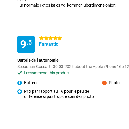
nicht.
Für normale Fotos ist es vollkommen überdimensioniert
5 stars
9
.5
Fantastic
Surpris de l autonomie
Sebastian Gossart | 30-03-2025 about the Apple iPhone 16e 1
I recommend this product
Batterie
Photo
Pro
Con
Prix par rapport au 16 pour le peu de
différence si pas trop de soin des photo
Pro