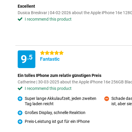
Excellent
Dusica Breskvar | 04-02-2026 about the Apple iPhone 16e 128
I recommend this product
5 stars
9
.5
Fantastic
Ein tolles IPhone zum relativ günstigen Preis
Catherine | 30-03-2025 about the Apple iPhone 16e 256GB Bla
I recommend this product
Super lange Akkulaufzeit, jeden zweiten
Schade das
Tag laden reicht
ist, aber s
Pro
Con
Großes Display, schnelle Reaktion
Pro
Preis-Leistung ist gut für ein IPhone
Pro