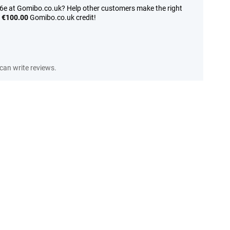
16e at Gomibo.co.uk? Help other customers make the right
n
€100.00
Gomibo.co.uk credit!
an write reviews.