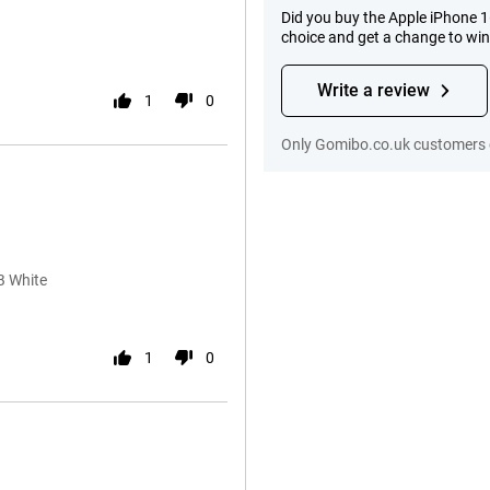
Did you buy the Apple iPhone 
choice and get a change to wi
Write a review
1
0
Only Gomibo.co.uk customers c
B White
1
0