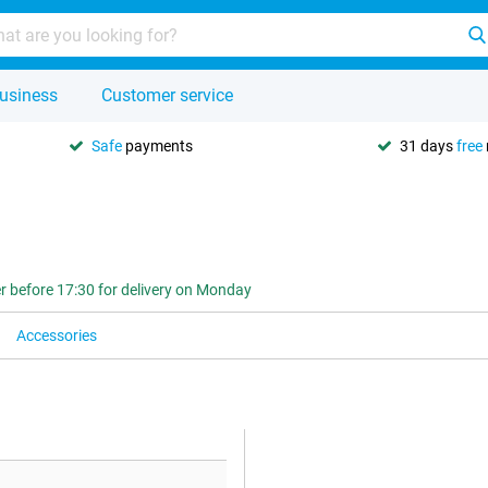
usiness
Customer service
Safe
payments
31 days
free
r before 17:30 for delivery on Monday
Accessories