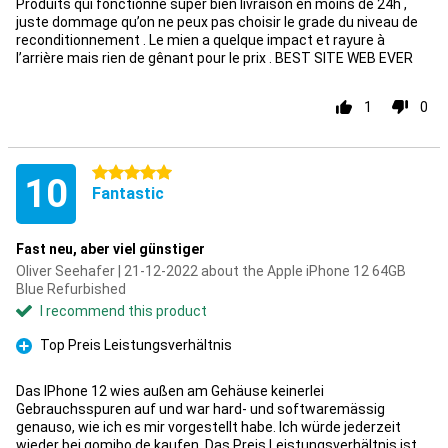
Produits qui fonctionne super bien livraison en moins de 24h ,
juste dommage qu’on ne peux pas choisir le grade du niveau de
reconditionnement . Le mien a quelque impact et rayure à
l’arrière mais rien de gênant pour le prix . BEST SITE WEB EVER
1
0
5 stars
10
Fantastic
Fast neu, aber viel günstiger
Oliver Seehafer | 21-12-2022 about the Apple iPhone 12 64GB
Blue Refurbished
I recommend this product
Top Preis Leistungsverhältnis
Pro
Das IPhone 12 wies außen am Gehäuse keinerlei
Gebrauchsspuren auf und war hard- und softwaremässig
genauso, wie ich es mir vorgestellt habe. Ich würde jederzeit
wieder bei gomibo.de kaufen. Das Preis Leistungsverhältnis ist