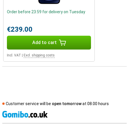
Order before 23:59 for delivery on Tuesday
€239.00
Add to cart
Incl. VAT
|
Excl. shipping costs
Customer service will be
open tomorrow
at 08.00 hours
S