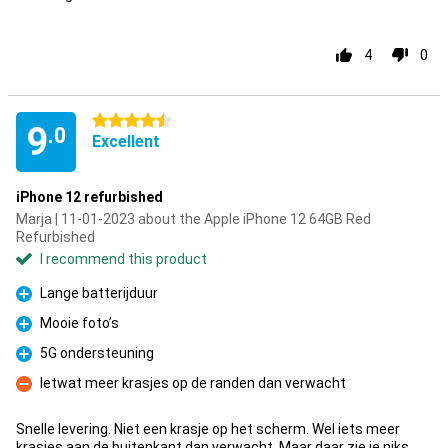
4
0
4.5 stars
9
.0
Excellent
iPhone 12 refurbished
Marja | 11-01-2023 about the Apple iPhone 12 64GB Red
Refurbished
I recommend this product
Lange batterijduur
Pro
Mooie foto’s
Pro
5G ondersteuning
Pro
Ietwat meer krasjes op de randen dan verwacht
Con
Snelle levering. Niet een krasje op het scherm. Wel iets meer
krasjes aan de buitenkant dan verwacht. Maar daar zie je niks