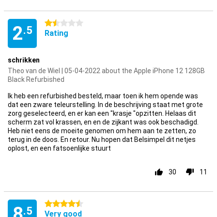
1.5 stars
2
.5
Rating
schrikken
Theo van de Wiel | 05-04-2022 about the Apple iPhone 12 128GB
Black Refurbished
Ik heb een refurbished besteld, maar toen ik hem opende was
dat een zware teleurstelling. In de beschrijving staat met grote
zorg geselecteerd, en er kan een "krasje "opzitten. Helaas dit
scherm zat vol krassen, en en de zijkant was ook beschadigd.
Heb niet eens de moeite genomen om hem aan te zetten, zo
terug in de doos. En retour. Nu hopen dat Belsimpel dit netjes
oplost, en een fatsoenlijke stuurt
30
11
4.5 stars
8
.5
Very good