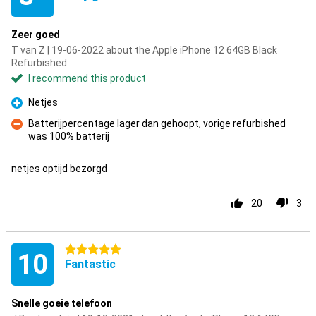
Zeer goed
T van Z | 19-06-2022 about the Apple iPhone 12 64GB Black
Refurbished
I recommend this product
Netjes
Pro
Batterijpercentage lager dan gehoopt, vorige refurbished
was 100% batterij
Con
netjes optijd bezorgd
20
3
5 stars
10
Fantastic
Snelle goeie telefoon