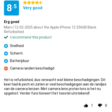
4.5 stars
8
.5
Very good
Erg goed
Marv | 12-02-2025 about the Apple iPhone 12 256GB Black
Refurbished
I recommend this product
Snelheid
Pro
Scherm
Pro
Batterijduur
Pro
Camera randen beschadigd
Con
Het is refurbished, dus verwacht wat kleine beschadigingen. Dit
keer had ik pech en zaten er veel beschadigingen aan de randjes
van de camera lenzen. Met camera lens protectors is het nu
opgelost. Verder functioneert het toestel uitstekend!
1
0