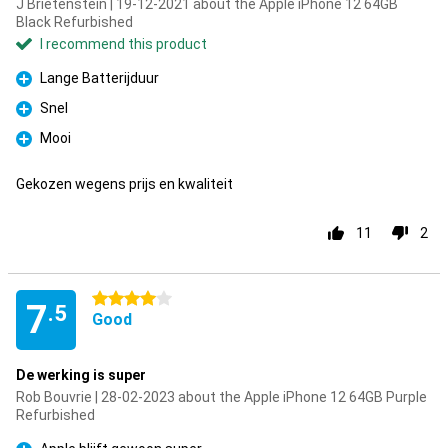
J Brietenstein | 19-12-2021 about the Apple iPhone 12 64GB
Black Refurbished
I recommend this product
Lange Batterijduur
Pro
Snel
Pro
Mooi
Pro
Gekozen wegens prijs en kwaliteit
11
2
4 stars
7
.5
Good
De werking is super
Rob Bouvrie | 28-02-2023 about the Apple iPhone 12 64GB Purple
Refurbished