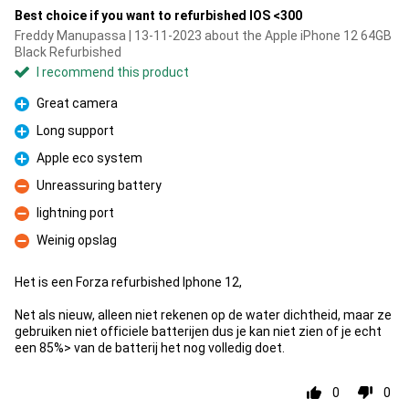
Best choice if you want to refurbished IOS <300
Freddy Manupassa | 13-11-2023 about the Apple iPhone 12 64GB
Black Refurbished
I recommend this product
Great camera
Pro
Long support
Pro
Apple eco system
Pro
Unreassuring battery
Con
lightning port
Con
Weinig opslag
Con
Het is een Forza refurbished Iphone 12,
Net als nieuw, alleen niet rekenen op de water dichtheid, maar ze
gebruiken niet officiele batterijen dus je kan niet zien of je echt
een 85%> van de batterij het nog volledig doet.
0
0