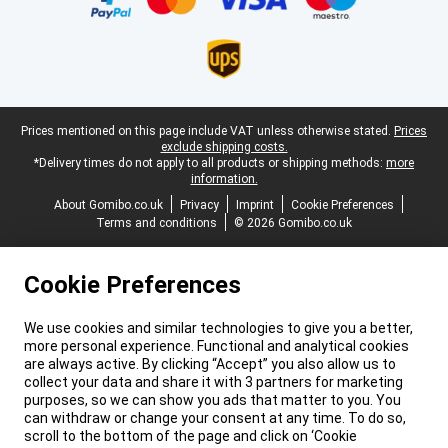
Legal footer
Prices mentioned on this page include VAT unless otherwise stated.
Prices
exclude shipping costs.
*Delivery times do not apply to all products or shipping methods:
more
information.
About Gomibo.co.uk
Privacy
Imprint
Cookie Preferences
Terms and conditions
© 2026 Gomibo.co.uk
Cookie Preferences
We use cookies and similar technologies to give you a better,
more personal experience. Functional and analytical cookies
are always active. By clicking “Accept” you also allow us to
collect your data and share it with 3 partners for marketing
purposes, so we can show you ads that matter to you. You
can withdraw or change your consent at any time. To do so,
scroll to the bottom of the page and click on ‘Cookie