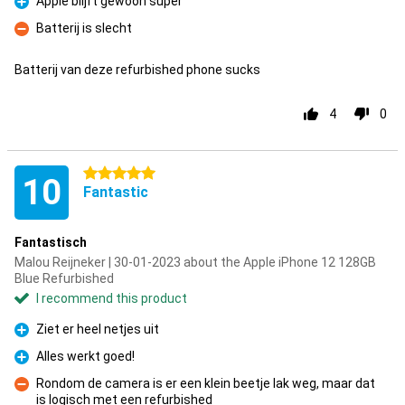
Apple blijft gewoon super
Pro
Batterij is slecht
Con
Batterij van deze refurbished phone sucks
4
0
5 stars
10
Fantastic
Fantastisch
Malou Reijneker | 30-01-2023 about the Apple iPhone 12 128GB
Blue Refurbished
I recommend this product
Ziet er heel netjes uit
Pro
Alles werkt goed!
Pro
Rondom de camera is er een klein beetje lak weg, maar dat
is logisch met een refurbished
Con