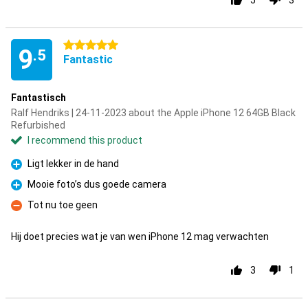
5
3
5 stars
9
.5
Fantastic
Fantastisch
Ralf Hendriks | 24-11-2023 about the Apple iPhone 12 64GB Black
Refurbished
I recommend this product
Ligt lekker in de hand
Pro
Mooie foto’s dus goede camera
Pro
Tot nu toe geen
Con
Hij doet precies wat je van wen iPhone 12 mag verwachten
3
1