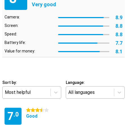
Very good
8.9
Camera:
8.8
Screen:
8.8
Speed:
7.7
Battery life:
8.1
Value for money:
Sort by:
Language:
Most helpful
All languages
3.5 stars
7
.0
Good