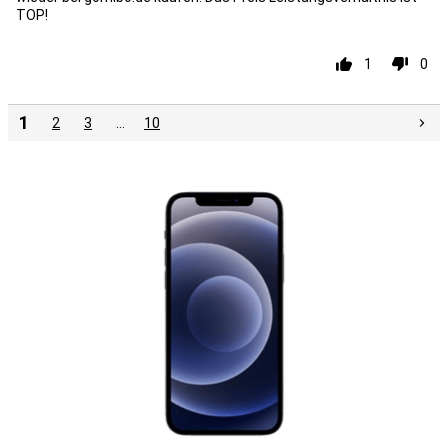
TOP!
1
0
1
2
3
…
10